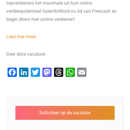
topverdieners het maximale uit hun online
verdienpotentieel halen!brWord nu lid van Freecash en
begin direct met online verdienen!
Lees hier meer
Deel deze vacature:
F
Li
T
M
T
W
E
a
n
wi
a
hr
h
m
c
k
tt
st
e
at
ai
e
e
er
o
a
s
l
b
dI
d
d
A
o
n
o
s
p
o
n
p