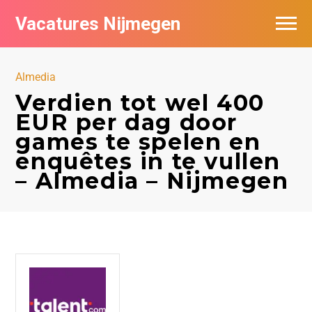
Vacatures Nijmegen
Vacatures per bedrijf
Almedia
De populairste vacatures in Nijmegen
Verdien tot wel 400
EUR per dag door
Nieuwsbrief feed
games te spelen en
enquêtes in te vullen
– Almedia – Nijmegen