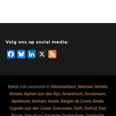
Volg ons op social media:
F
Bl
Li
X
F
a
u
n
e
c
e
k
e
e
s
e
d
b
ky
dI
Bekijk ook vacatures in
Alblasserdam
,
Alkmaar
,
Almelo
,
o
n
Almere
,
Alphen aan den Rijn
,
Amersfoort
,
Amsterdam
,
Apeldoorn
,
Arnhem
,
Assen
,
Bergen op Zoom
,
Breda
,
o
Capelle aan den IJssel
,
Coevorden
,
Delft
,
Delfzijl
,
Den
k
Bosch
,
Den Haag
,
Deventer
,
Doetinchem
,
Dordrecht
,