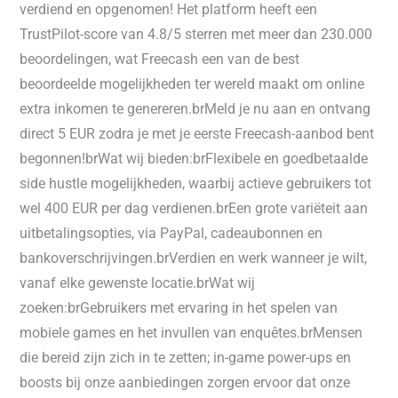
verdiend en opgenomen! Het platform heeft een
TrustPilot-score van 4.8/5 sterren met meer dan 230.000
beoordelingen, wat Freecash een van de best
beoordeelde mogelijkheden ter wereld maakt om online
extra inkomen te genereren.brMeld je nu aan en ontvang
direct 5 EUR zodra je met je eerste Freecash-aanbod bent
begonnen!brWat wij bieden:brFlexibele en goedbetaalde
side hustle mogelijkheden, waarbij actieve gebruikers tot
wel 400 EUR per dag verdienen.brEen grote variëteit aan
uitbetalingsopties, via PayPal, cadeaubonnen en
bankoverschrijvingen.brVerdien en werk wanneer je wilt,
vanaf elke gewenste locatie.brWat wij
zoeken:brGebruikers met ervaring in het spelen van
mobiele games en het invullen van enquêtes.brMensen
die bereid zijn zich in te zetten; in-game power-ups en
boosts bij onze aanbiedingen zorgen ervoor dat onze